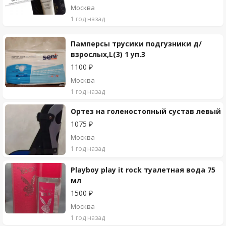
Москва
1 год назад
Памперсы трусики подгузники д/
взрослых,L(3) 1 уп.3
1100 ₽
Москва
1 год назад
Ортез на голеностопный сустав левый
1075 ₽
Москва
1 год назад
Playboy play it rock туалетная вода 75
мл
1500 ₽
Москва
1 год назад