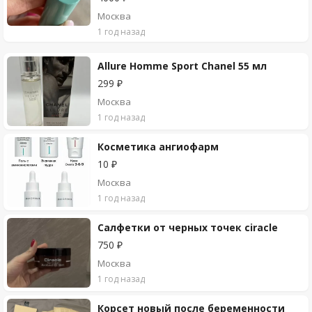
Москва
1 год назад
Allure Homme Sport Chanel 55 мл
299 ₽
Москва
1 год назад
Косметика ангиофарм
10 ₽
Москва
1 год назад
Салфетки от черных точек ciracle
750 ₽
Москва
1 год назад
Корсет новый после беременности