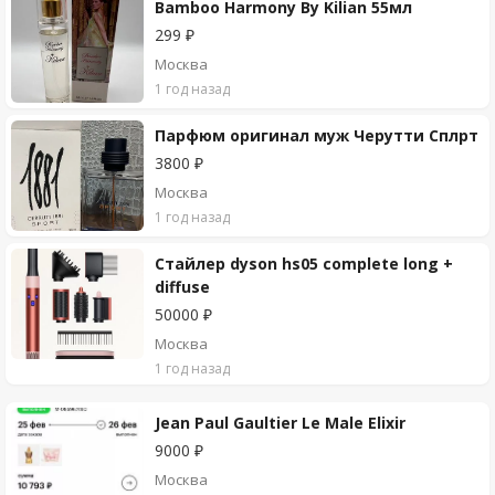
Bamboo Harmony By Kilian 55мл
299 ₽
Москва
1 год назад
Парфюм оригинал муж Черутти Сплрт
3800 ₽
Москва
1 год назад
Стайлер dyson hs05 complete long +
diffuse
50000 ₽
Москва
1 год назад
Jean Paul Gaultier Le Male Elixir
9000 ₽
Москва