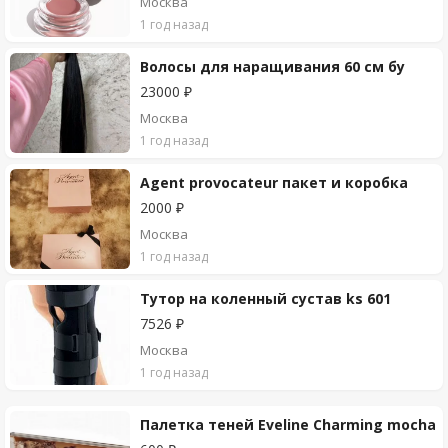
Москва
1 год назад
Волосы для наращивания 60 см бу
23000 ₽
Москва
1 год назад
Agent provocateur пакет и коробка
2000 ₽
Москва
1 год назад
Тутор на коленный сустав ks 601
7526 ₽
Москва
1 год назад
Палетка теней Eveline Charming mocha