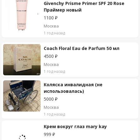
Givenchy Prisme Primer SPF 20 Rose
Праймер новый
1100 ₽
Москва
1 год назад
Coach Floral Eau de Parfum 50 мл
4500 ₽
Москва
1 год назад
Коляска инвалидная (не
использовалась)
5000 ₽
Москва
1 год назад
Крем вокруг глаз mary kay
999 ₽