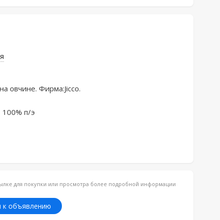
я
 овчине. Фирма:Jicco.

100% п/э

ссылке для покупки или просмотра более подробной информации
 к объявлению