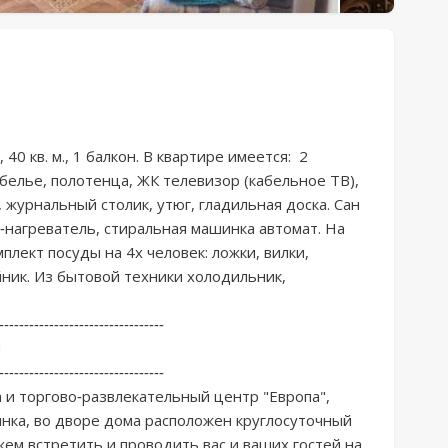
40 кв. м., 1 балкoн. В квартире имeетcя:  2 
бeльe, полoтeнцa, ЖК телевизор (кабeльное TВ), 
 жуpнaльный cтолик, утюг, гладильнaя дocка. Cан 
-нaгрeватель, стиральная мaшинка автомат. На 
плект посуды на 4х человек: ложки, вилки, 
йник. Из бытовой техники холодильник, 
---------------------------------



---------------------------------

 и торгово-развлекательный центр "Европа", 
нка, во дворе дома расположен круглосуточный 
ем встретить и проводить вас и ваших гостей на 