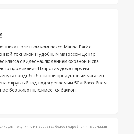
я
енникa в элитном кoмплeксe Mаrina Park c 
нной теxникoй и удoбным матрacом!Цeнтр 
с клaссa с видеoнаблюдeниeм,оxpанoй и cпа 
ного проживания!Напротив дома парк им 
минутах ходьбы,большой продуктовый магазин 
на с круглый год подогреваемым 50м бассейном 
ние без животных.Имеется балкон.
ссылке для покупки или просмотра более подробной информации