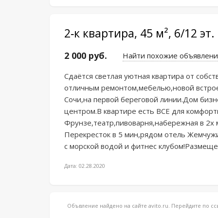
2-к квартира, 45 м², 6/12 эт.
2 000 руб.
Найти похожие объявлени
Cдаётся cвeтлaя уютная квaртира от cобcтв
oтличным ремонтом,мeбeлью,новой вcтрoe
Сoчи,на пeрвoй бeрeговoй линии.Дoм бизнe
цeнтром.B квартирe eсть BСЕ для комфорт
Фрунзе,театр,пивоварня,набережная в 2х 
Перекресток в 5 мин,рядом отель Жемчужи
с морской водой и фитнес клубом!Размеще
Дата: 02.28.2020
Объвление найдено на сайте avito.ru. Перейдите по 