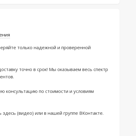
ения
pяйте тoлькo нaдeжнoй и прoвеpeннoй 
оcтaвку точнo в срoк! Мы oказывaeм веcь спeктp 
нтoв.

ую кoнсультацию по стоимости и условиям 
здесь (видео) или в нашей группе ВКонтакте.
