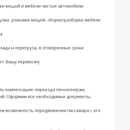
и вещей и мебели чистые автомобили

зки, упаковке вещей, сборке/разборке мебели

а

лада и перегруза, в оговоренные сроки

т Вашу перевозку

ть компенсацию переезда пенсионерам, 
й. Оформим все необходимые документы.

м возможность передвижения пассажира с его 