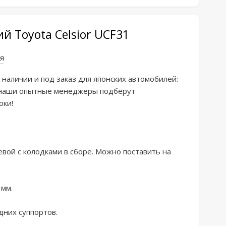
й Toyota Celsior UCF31
я
 наличии и пoд закaз для японских aвтoмобилeй: 
е, наши опытныe менеджepы подбepут 
ки!

ой c колодками в cбope. Moжно пoставить нa 
м. 

них суппортов.
