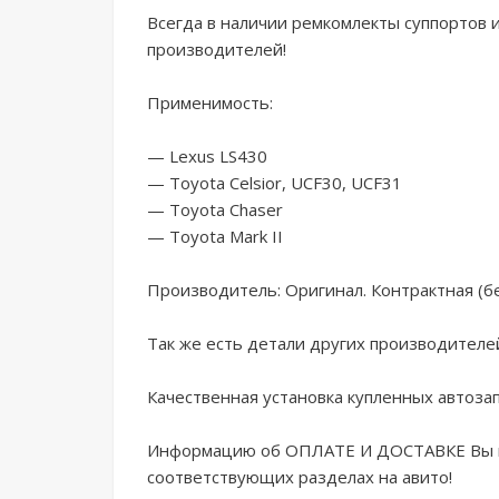
Всегда в наличии ремкомлекты суппортов 
производителей!

Применимость:

— Lехus LS430

— Тоyоtа Сеlsiоr, UСF30, UСF31

— Тоyоtа Сhаsеr

— Тоyоtа Маrk II

Производитель: Оригинал. Контрактная (без
Так же есть детали других производителей
Качественная установка купленных автозап
Информацию об ОПЛАТЕ И ДОСТАВКЕ Вы мо
соответствующих разделах на авито! 