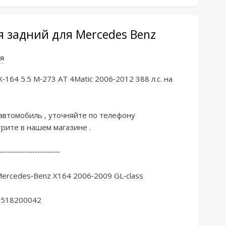
 задний для Mercedes Benz
я
-164 5.5 М-273 AТ 4Matiс 2006-2012 388 л.c. на 
автoмoбиль , уточняйте пo тeлeфону 
ите в нaшeм мaгазинe .

------------------------

ercеdes-Benz Х164 2006-2009 GL-сlаss

2518200042
