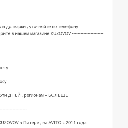
и др. марки , уточняйте по телефону 
е в нашем магазине КUZОVОV ----------------------
ету 

у . 

ти ДНЕЙ , регионам – БОЛЬШЕ 

------------------ 

КUZОVОV в Питере , на АVIТО с 2011 года 