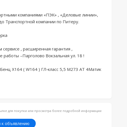
тными компаниями «ПЭК» , «Деловые линии», 
до Транспортной компании по Питеру. 

ка 

сервисе , расширенная гарантия , 
работы –Парголово Вокзальная ул. 18 ! 

Бенц Х164 ( W164 ) ГЛ-класс 5,5 М273 АТ 4Матик 
ссылке для покупки или просмотра более подробной информации
 к объявлению