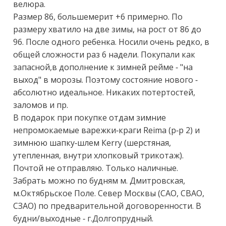
велюра.

Размер 86, большемерит +6 примерно. По 
размеру хватило на две зимы, на рост от 86 до 
96. После одного ребенка. Носили очень редко, в 
общей сложности раз 6 надели. Покупали как 
запасной,в дополнение к зимней рейме - "на 
выход" в морозы. Поэтому состояние нового - 
абсолютно идеальное. Никаких потертостей, 
заломов и пр.

В подарок при покупке отдам зимние 
непромокаемые варежки-краги Rеimа (р-р 2) и 
зимнюю шапку-шлем Кеrry (шерстяная, 
утепленная, внутри хлопковый трикотаж).

Почтой не отправляю. Только наличные.

Забрать можно по будням м. Дмитровская, 
м.Октябрьское Поле. Север Москвы (САО, СВАО, 
СЗАО) по предварительной договоренности. В 
будни/выходные - г.Долгопрудный.