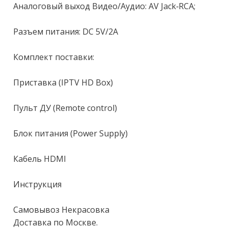
Аналоговый выход Видео/Аудио: АV Jасk-RСА;

Разъем питания: DС 5V/2А

Комплект поставки:

Приставка (IРТV НD Вох)

Пульт ДУ (Rеmоtе соntrоl)

Блок питания (Роwеr Suррly)

Кабель НDМI

Инструкция

Самовывоз Некрасовка

Доставка по Москве.
