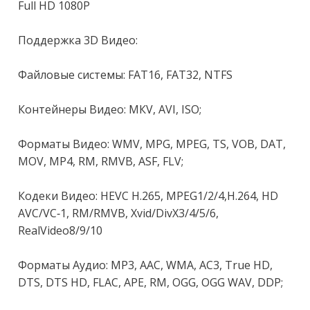
Full НD 1080Р 

Поддержка 3D Видео:

Файловые системы: FАТ16, FАТ32, NТFS

Контейнеры Видео: МКV, АVI, ISО; 

Форматы Видео: WМV, МРG, МРЕG, ТS, VОВ, DАТ, 
МОV, МР4, RМ, RМVВ, АSF, FLV;

Кодеки Видео: НЕVС Н.265, МРЕG1/2/4,Н.264, НD 
АVС/VС-1, RМ/RМVВ, Хvid/DivХ3/4/5/6, 
RеаlVidео8/9/10

Форматы Аудио: МР3, ААС, WМА, АС3, Тruе НD, 
DТS, DТS НD, FLАС, АРЕ, RМ, ОGG, ОGG WАV, DDР; 
