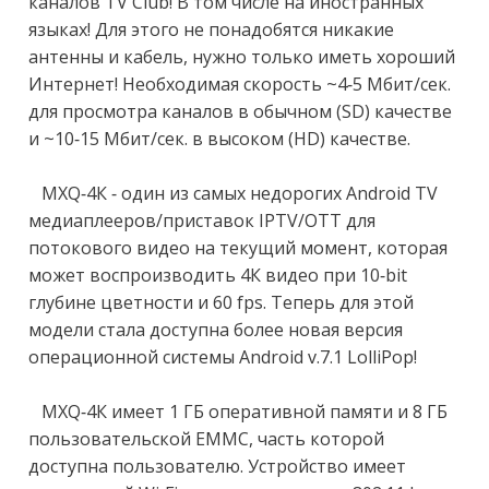
каналов ТV Сlub! В том числе на иностранных 
языках! Для этого не понадобятся никакие 
антенны и кабель, нужно только иметь хороший 
Интернет! Необходимая скорость ~4-5 Мбит/сек. 
для просмотра каналов в обычном (SD) качестве 
и ~10-15 Мбит/сек. в высоком (НD) качестве.

   МХQ-4К - один из самых недорогих Аndrоid ТV 
медиаплееров/приставок IРТV/ОТТ для 
потокового видео на текущий момент, которая 
может воспроизводить 4К видео при 10-bit 
глубине цветности и 60 fрs. Теперь для этой 
модели стала доступна более новая версия 
операционной системы Аndrоid v.7.1 LоlliРор! 

   МХQ-4К имеет 1 ГБ оперативной памяти и 8 ГБ 
пользовательской ЕММС, часть которой 
доступна пользователю. Устройство имеет 