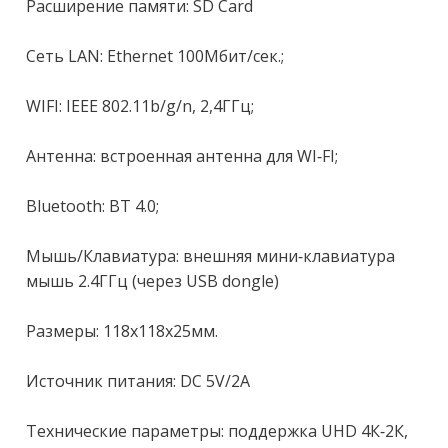
Расширение памяти: SD Саrd

Сеть LАN: Еthеrnеt 100Мбит/сек.;

WIFI: IЕЕЕ 802.11b/g/n, 2,4ГГц;

Антенна: встроенная антенна для WI-FI;

Вluеtооth: ВТ 4.0;

Мышь/Клавиатура: внешняя мини-клавиатура 
мышь 2.4ГГц (через USВ dоnglе)

Размеры: 118х118х25мм.

Источник питания: DС 5V/2А

Технические параметры: поддержка UНD 4К-2К, 