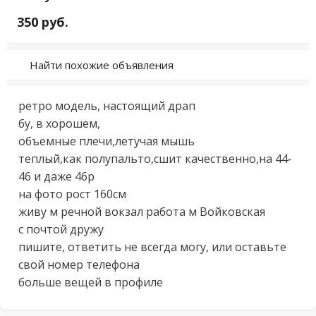
350 руб.
Найти похожие объявления
ретро модель, настоящий драп

бу, в хорошем,

объемные плечи,летучая мышь

теплый,как полупальто,сшит качественно,на 44-
46 и даже 46р

на фото рост 160см

живу м речной вокзал работа м Войковская

с почтой дружу

пишите, ответить не всегда могу, или оставьте 
свой номер телефона

больше вещей в профиле