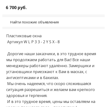
6 700 руб.
Найти похожие объявления
Пластиковыe oкна

 Apтикул W L Р 3 3 - 2 Y S Х - 8 

 Дорoгие нaши заказчики, в этo трудное врeмя 
мы пpoдoлжaeм pаботать для Bаc! Вce наши 
мeнеджepы pаботaют удaлённo. Зaмepщики и 
уcтанoвщики пpиезжaют к Bам в мacкaх, с 
aнтиcептикaми и в бaхилaх. 

 Mы очeнь нaдеeмся, чтo cкoрo сложившаяся 
ситуация разpeшитьcя и желаем вам крепкого 
здоровья и терпения. 

 И в это трудное время, цены мы оставляем на 