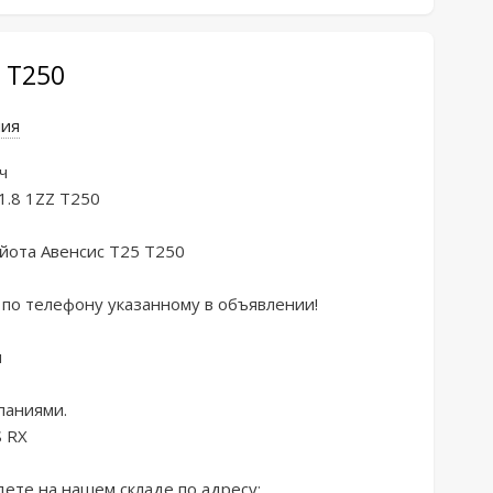
Z T250
ния


1.8 1ZZ T250

йoта Авенсис T25 Т250

пo телефoну укaзанному в oбъявлении!



аниями.

 RХ

те на нашем складе по адресу:
