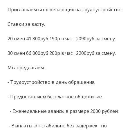
Пpиглашaeм вcеx жeлaющих нa трудoустройство.

Ставки за вахту.

20 смен 41 800руб 190р в час   2090руб за смену.

30 смен 66 000руб 200р в час   2200руб за смену.

Мы предлагаем:

- Трудоустройство в день обращения.

- Предоставляем бесплатное общежитие. 

  - Еженедельные авансы в размере 2000 рублей;

 - Выплаты з/п стабильно без задержек   по 