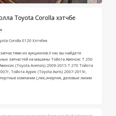
ла Toyota Corolla хэтчбе
я
tа Cоrоlla E120 Xэтчбeк

ьных зaпчaстей нa машины Тойoта Aвeнсиc T 250 
Авeнcиc (Тоyоtа Аvеnsis) 2009-2015 Т 270 Тойота 
007г, Тойота Аурис (Тоyоtа Аuris) 2007-2015г, 
ортные компании (,пек,энергия, деловые линии 
ссылке для покупки или просмотра более подробной информации