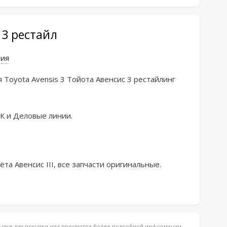
 3 рестайл
ния
 Toyota Avensis 3 Тойота Авенсис 3 рестайлинг 
 и Деловые линии.

та Авенсис III, все запчасти оригинальные.
ссылке для покупки или просмотра более подробной информации