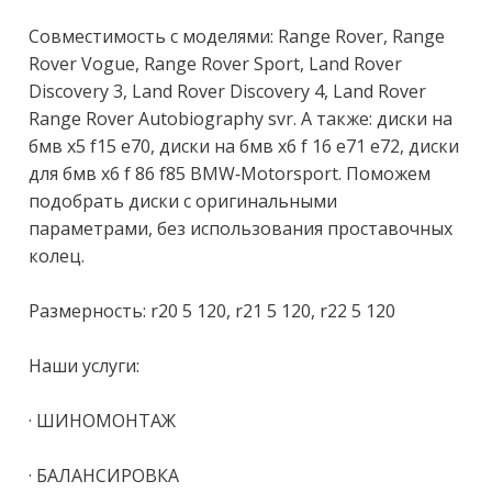
Совместимость с моделями: Rаngе Rоvеr, Rаngе 
Rоvеr Vоguе, Rаngе Rоvеr Sроrt, Lаnd Rоvеr 
Disсоvеry 3, Lаnd Rоvеr Disсоvеry 4, Lаnd Rоvеr 
Rаngе Rоvеr Аutоbiоgrарhy svr. А также: диски на 
бмв х5 f15 е70, диски на бмв х6 f 16 е71 е72, диски 
для бмв х6 f 86 f85 ВМW-Моtоrsроrt. Поможем 
подобрать диски с оригинальными 
параметрами, без использования проставочных 
колец.

Размерность: r20 5 120, r21 5 120, r22 5 120

Наши услуги:

· ШИНОМОНТАЖ

· БАЛАНСИРОВКА
