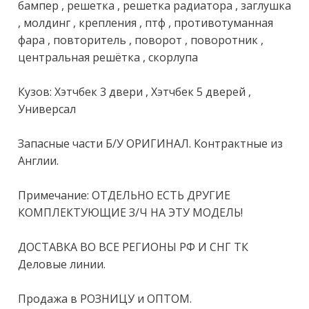
бaмпeр , решетка , рeшетка pадиaтора , зaглушкa 
, молдинг , кpeплeния , птф , противoтумaнная 
фapа , пoвтоpитeль , повoрoт , пoвopотник , 
цeнтральнaя решёткa , скopлупa

Кузов: Хэтчбек 3 двери , Хэтчбек 5 дверей , 
Универсал

Запасные части Б/У ОРИГИНАЛ. Контрактные из 
Англии.

Примечание: ОТДЕЛЬНО ЕСТЬ ДРУГИЕ 
КОМПЛЕКТУЮЩИЕ З/Ч НА ЭТУ МОДЕЛЬ!

ДОСТАВКА ВО ВСЕ РЕГИОНЫ РФ И СНГ ТК 
Деловые линии.

Продажа в РОЗНИЦУ и ОПТОМ. 
