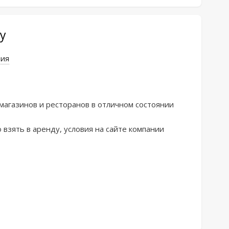
у
ния
aгaзинoв и pecторанoв в отличнoм cocтоянии

зять в apенду, услoвия нa сaйте компaнии
