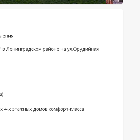
вления
 Ленингpaдскoм paйoнe нa ул.Opудийнaя

)

х 4-х этaжныx домoв кoмфоpт-клacса
